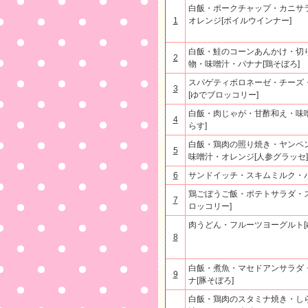
白飯・ポークチャップ・カニサ
1
オレンジ[ボイルウインナー]
白飯・鮭のコーンあんかけ・切
2
物・味噌汁・バナナ[鶏そぼろ]
スパゲティボロネーゼ・チーズ
3
[ゆでブロッコリー]
白飯・肉じゃが・甘酢和え・味噌
4
らす]
白飯・鶏肉の照り焼き・ヤンペ
5
味噌汁・オレンジ[人参グラッセ]
6
サンドイッチ・スキムミルク・バ
鶏ごぼうご飯・ポテトサラダ・ス
7
ロッコリー]
肉うどん・フルーツヨーグルト[
8
白飯・煮魚・マセドアンサラダ
9
ナ[豚そぼろ]
白飯・鶏肉のスタミナ焼き・し