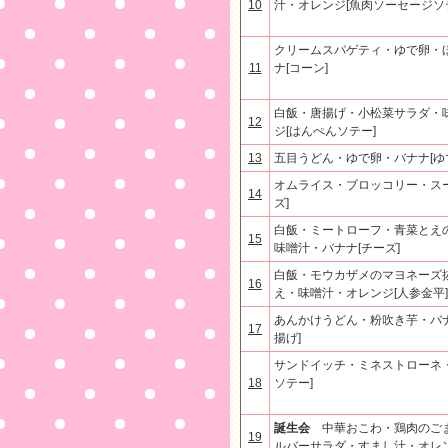
10
汁・オレンジ[魚肉ソーセージソ
クリームスパゲティ・ゆで卵・
11
ナ[コーン]
白飯・唐揚げ・小松菜サラダ・
12
ジ[はんぺんソテー]
13
五目うどん・ゆで卵・バナナ[ゆ
オムライス・ブロッコリー・スー
14
ズ]
白飯・ミートローフ・青菜とえ
15
味噌汁・バナナ[チーズ]
白飯・モウカザメのマヨネーズ
16
え・味噌汁・オレンジ[人参金平]
あんかけうどん・粉吹き芋・バナ
17
揚げ]
サンドイッチ・ミネストローネ・
18
ソテー]
誕生会
中華おこわ・鶏肉のご
19
ルバーサラダ・すまし汁・オレン