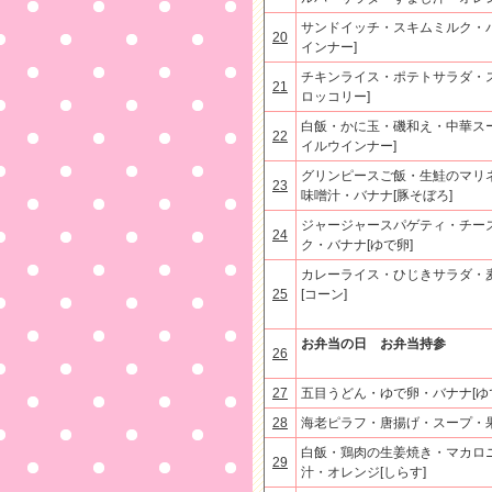
サンドイッチ・スキムミルク・バ
20
インナー]
チキンライス・ポテトサラダ・ス
21
ロッコリー]
白飯・かに玉・磯和え・中華スー
22
イルウインナー]
グリンピースご飯・生鮭のマリ
23
味噌汁・バナナ[豚そぼろ]
ジャージャースパゲティ・チー
24
ク・バナナ[ゆで卵]
カレーライス・ひじきサラダ・
25
[コーン]
お弁当の日 お弁当持参
26
27
五目うどん・ゆで卵・バナナ[ゆ
28
海老ピラフ・唐揚げ・スープ・果
白飯・鶏肉の生姜焼き・マカロ
29
汁・オレンジ[しらす]