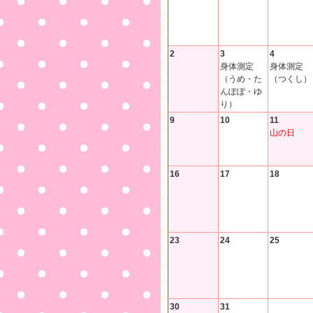
2
3
4
身体測定
身体測定
（うめ・た
（つくし）
んぽぽ・ゆ
り）
9
10
11
山の日
16
17
18
23
24
25
30
31