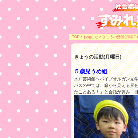
TOP
>
お知らせ
> きょうの活動(月曜日)
きょうの活動(月曜日)
５歳児うめ組
水戸芸術館へパイプオルガン見
バスの中では、窓から見える景
たことある！」と会話が弾み、