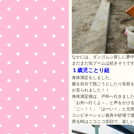
なかには、ダンゴムシ探しに夢
まだまだ虫ブームは続きそうで
１歳児ことり組
身体測定をしました。
服を自分で脱ごうとしたり名前
が見られました！！
身体測定後は、戸外へ行きまし
「お外へ行くよ～」と声をかけ
「ご～！！」「はーい！」と元気
コンビネーション遊具や砂場で
滑る時はニコニコ笑顔で、楽し