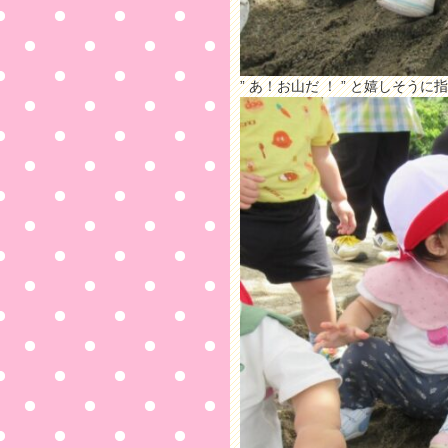
” あ！お山だ ！ ” と嬉しそう