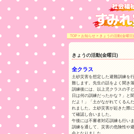
TOP
>
お知らせ
> きょうの活動(金曜日)
きょうの活動(金曜日)
全クラス
土砂災害を想定した避難訓練を
難します。先生の話をよく聞き
訓練後には、以上児クラスの子
日は何の訓練だったかな？」と
だよ！」「土がながれてくるん
れました。土砂災害が起きた際
て確認し合いました。
午後には不審者対応訓練も行い
訓練を通して、災害の危険性や
会となりました。