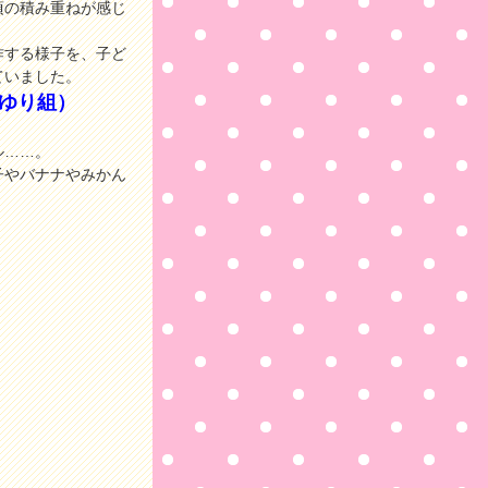
頃の積み重ねが感じ
作する様子を、子ど
ていました。
ゆり組）
ル……。
子やバナナやみかん