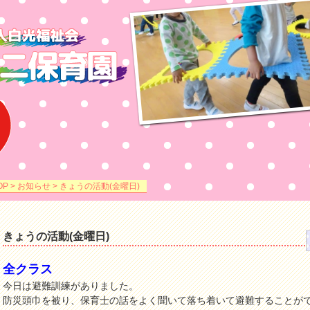
OP
>
お知らせ
> きょうの活動(金曜日)
きょうの活動(金曜日)
全クラス
今日は避難訓練がありました。
防災頭巾を被り、保育士の話をよく聞いて落ち着いて避難することが