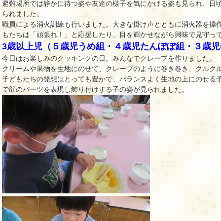
避難場所では静かに待つ姿や友達の様子を気にかける姿も見られ、日
られました。
職員による消火訓練も行いました。大きな掛け声とともに消火器を操
もたちは「頑張れ！」と応援したり、目を輝かせながら興味で見守っ
3歳以上児（５歳児うめ組・４歳児たんぽぽ組・３歳児
今日はお楽しみのクッキングの日。みんなでクレープを作りました。
クリームや果物を生地にのせて、クレープのように巻き巻き、クルク
子どもたちの発想はとっても豊かで、バランスよく生地の上にのせる
で顔のパーツを表現し飾り付けする子の姿が見られました。