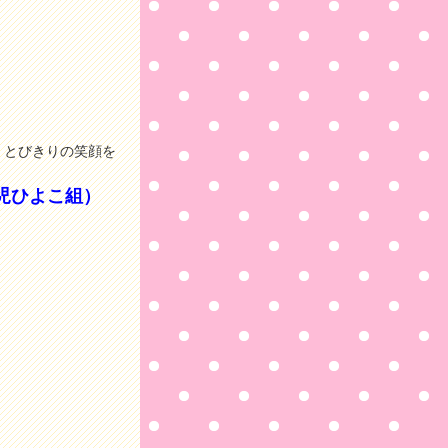
、とびきりの笑顔を
児ひよこ組）