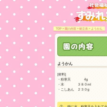
TOP
>
園の内容
>
献立表
> ようかん
ようかん
[材料]
・粉寒天 4g
・水 ３８０ml
・こしあん ２３０g
①. 鍋に水、粉寒天を入れて