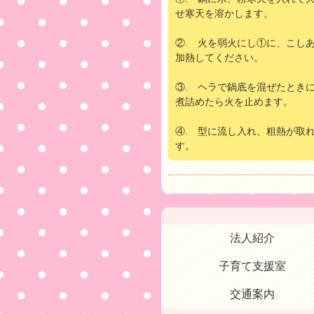
せ寒天を溶かします。
②. 火を弱火にし①に、こし
加熱してください。
③. ヘラで鍋底を混ぜたとき
煮詰めたら火を止めます。
④. 型に流し入れ、粗熱が取
す。
法人紹介
子育て支援室
交通案内